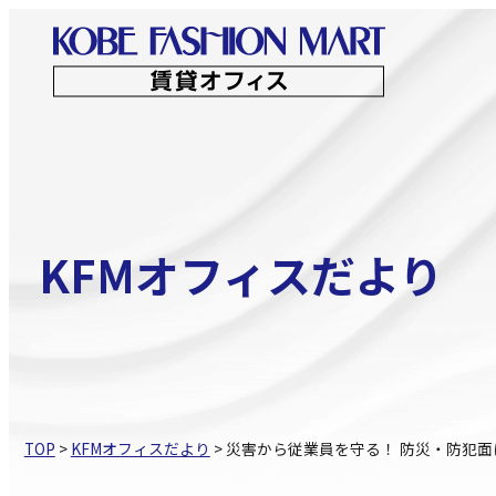
コ
ン
テ
ン
ビジネス支援 トップ
創業・ベンチャ
ツ
へ
ス
KFMオフィスだより
キ
ッ
プ
TOP
>
KFMオフィスだより
>
災害から従業員を守る！ 防災・防犯