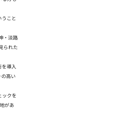
いうこと
神・淡路
見られた
術を導入
その高い
ェックを
地があ