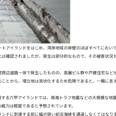
ートアイランドをはじめ、湾岸地域の岸壁のほぼすべてにおい
化は確認されましたが、発生は部分的なもので、その被害状況
壁周辺道路一体で発生したものの、高層ビル群や戸建住宅など
のことから、埋立地は液状化するため危険であると、一概に言
置する六甲アイランドでは、南海トラフ地震などの大規模な地
の威力は軽度であると予想されています。
ランドに到達する前に幅の狭い紀淡海峡を通過しなくてはなり