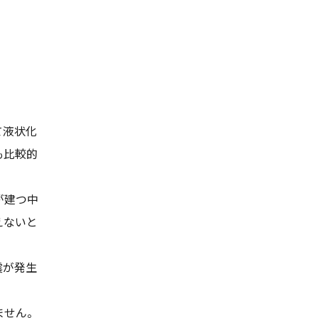
て液状化
も比較的
が建つ中
えないと
震が発生
ません。