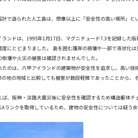
設計で造られた人工島は、想像以上に「安全性の高い場所」と
ンドは、1995年1月17日、マグニチュード7.3を記録した阪
軽度にとどまりました。 島を囲む護岸の損壊や一部で液状化は
の倒壊や火災の被害は確認されませんでした。
れたのは、六甲アイランドの建築物が安全性を追求し、高い技
市の他の地域と比較しても被害が数段軽微であったことから、
えば、阪神・淡路大震災後に安全性を確認するため構造躯体チ
るAランクを取得しているため、建物の安全性については疑う余