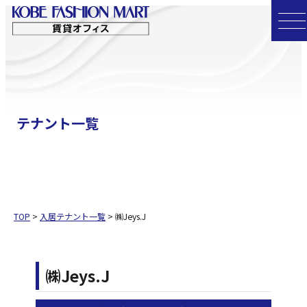
コ
ン
テ
ン
ツ
へ
テナント一覧
ス
キ
ッ
プ
TOP
>
入居テナント一覧
>
㈱Jeys.J
㈱Jeys.J