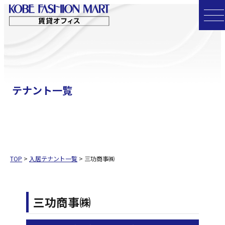
コ
ン
テ
ン
ツ
へ
テナント一覧
ス
キ
ッ
プ
TOP
>
入居テナント一覧
>
三功商事㈱
三功商事㈱