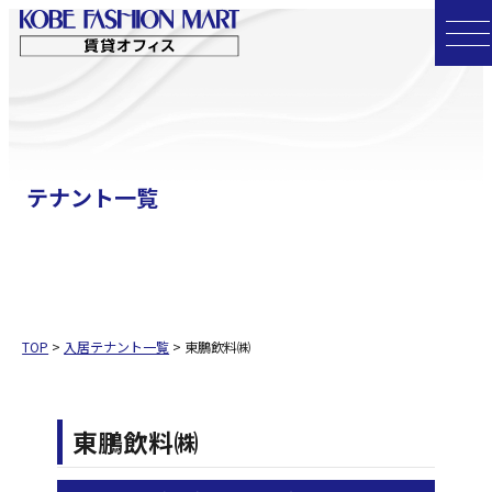
コ
ン
テ
ン
ツ
へ
テナント一覧
ス
キ
ッ
プ
TOP
>
入居テナント一覧
>
東鵬飲料㈱
東鵬飲料㈱