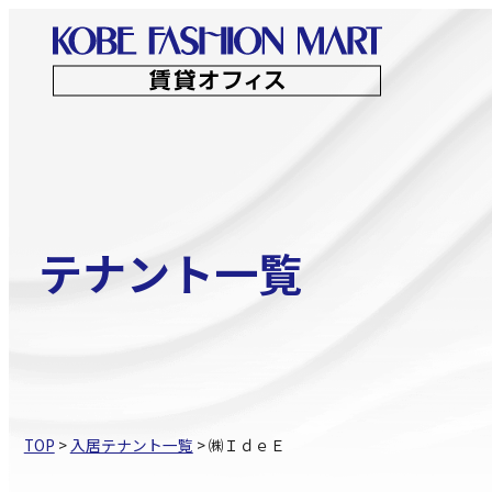
コ
ン
テ
ン
ビジネス支援 トップ
創業・ベンチャ
ツ
へ
ス
テナント一覧
キ
ッ
プ
TOP
>
入居テナント一覧
>
㈱ＩｄｅＥ