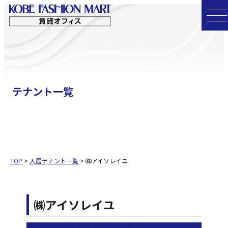
コ
ン
テ
ン
ツ
へ
テナント一覧
ス
キ
ッ
プ
TOP
>
入居テナント一覧
>
㈱アイソレイユ
㈱アイソレイユ