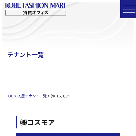
コ
ン
テ
ン
ツ
へ
テナント一覧
ス
キ
ッ
プ
TOP
>
入居テナント一覧
>
㈱コスモア
㈱コスモア