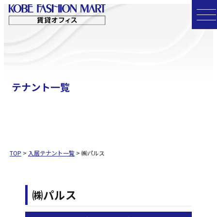
コ
ン
テ
ン
ツ
へ
テナント一覧
ス
キ
ッ
プ
TOP
>
入居テナント一覧
>
㈱パルス
㈱パルス