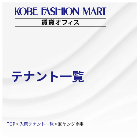
コ
ン
テ
ン
ビジネス支援 トップ
創業・ベンチャ
ツ
へ
ス
テナント一覧
キ
ッ
プ
TOP
>
入居テナント一覧
>
㈱ヤング商事