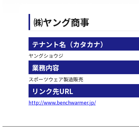
㈱ヤング商事
テナント名（カタカナ）
ヤングショウジ
業務内容
スポーツウェア製造販売
リンク先URL
http://www.benchwarmer.jp/