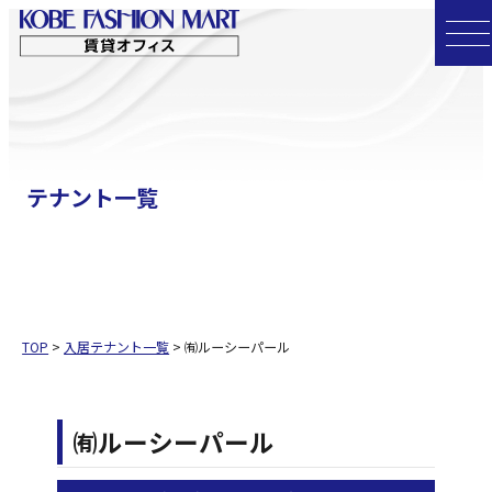
コ
ン
テ
ン
ツ
へ
テナント一覧
ス
キ
ッ
プ
TOP
>
入居テナント一覧
>
㈲ルーシーパール
㈲ルーシーパール